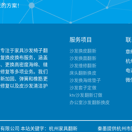
业的方案！
服务项目
联
司专注于家具沙发椅子翻
沙发换皮翻新
章
修复换皮换布服务，涵盖
沙发换面翻新
杭
套、更换高密度海绵、缝
沙发维修翻新
电话
固修复等多项业务。我们
床头翻新换皮
翻新加固、弹簧和橡筋更
微信
沙发换海绵垫子
损修复以及皮沙发清洁护
沙发套子定做
ktv沙发翻新订做
办公室沙发翻新换皮
科技有限公司 本站关键字：
杭州家具翻新
秦墨提供杭州市