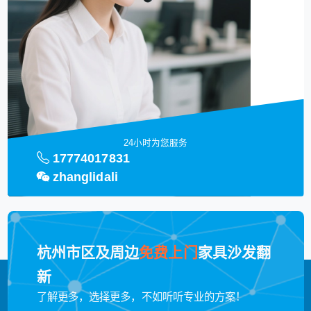
24小时为您服务
17774017831
zhanglidali
杭州市区及周边
免费上门
家具沙发翻
新
了解更多，选择更多，不如听听专业的方案！