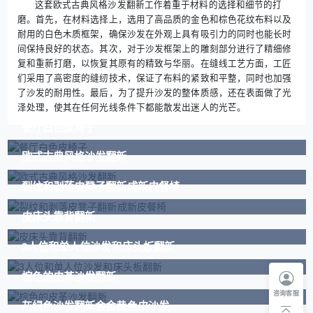
这套欧式古典风格沙发翻新工作着重于材料的选择和细节的打
磨。首先，在材料选择上，选用了高品质的金色和棕色花纹布料以及
耐用的白色木质框架，确保沙发在外观上具有吸引力的同时也能长时
间保持良好的状态。其次，对于沙发框架上的雕刻部分进行了精细修
复和重新打磨，以恢复其原有的精致与华丽。在缝线工艺方面，工匠
们采用了高密度的缝纫技术，保证了布料的紧致和平整，同时也加强
了沙发的耐用性。最后，为了提升沙发的整体质感，还在表面做了光
泽处理，使其在任何光线条件下都能散发出迷人的光芒。
餐厅白色皮椅子
欧式古典风格沙发翻新
裂纹和剥落皮凳子翻新成新皮餐椅
皮床头靠背翻新
3人位和单人位沙发和床头板翻新
棕色的皮革沙发翻新
咨询客服
灰绿色沙发翻新金金黄色皮沙发