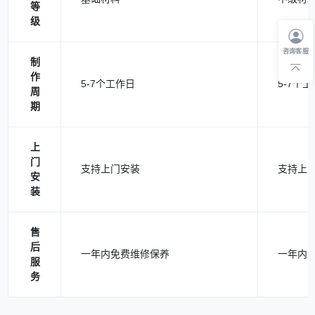
等
级
咨询客服
制
作
5-7个工作日
5-7个
周
期
上
门
支持上门安装
支持上
安
装
售
后
一年内免费维修保养
一年内
服
务