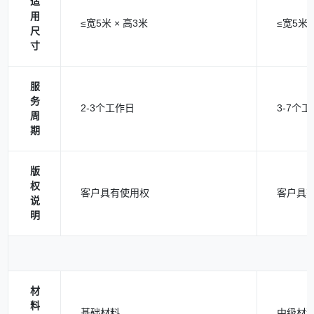
适
用
≤宽5米 × 高3米
≤宽5米 
尺
寸
服
务
2-3个工作日
3-7个
周
期
版
权
客户具有使用权
客户具
说
明
材
料
基础材料
中级材