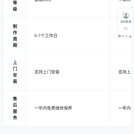
等
级
咨询客服
制
作
5-7个工作日
5-7个
周
期
上
门
支持上门安装
支持上
安
装
售
后
一年内免费维修保养
一年内
服
务