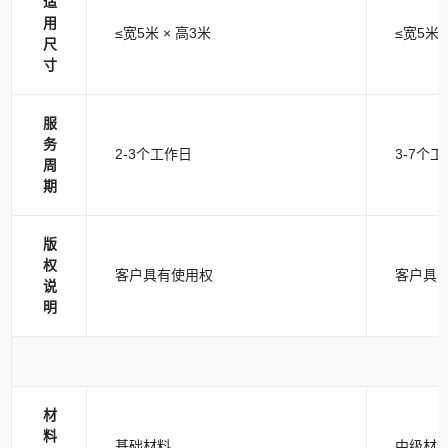
适
用
≤宽5米 × 高3米
≤宽5米 
尺
寸
服
务
2-3个工作日
3-7个
周
期
版
权
客户具有使用权
客户具
说
明
材
料
基础材料
中级材